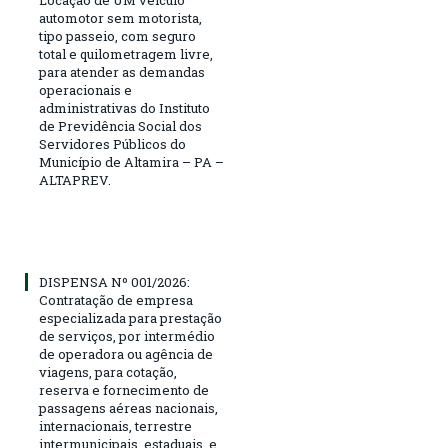
Locação de UM veículo
automotor sem motorista,
tipo passeio, com seguro
total e quilometragem livre,
para atender as demandas
operacionais e
administrativas do Instituto
de Previdência Social dos
Servidores Públicos do
Município de Altamira – PA –
ALTAPREV.
DISPENSA Nº 001/2026:
Contratação de empresa
especializada para prestação
de serviços, por intermédio
de operadora ou agência de
viagens, para cotação,
reserva e fornecimento de
passagens aéreas nacionais,
internacionais, terrestre
intermunicipais, estaduais, e