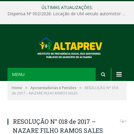
ÚLTIMAS ATUALIZAÇÕES:
Dispensa Nº 002/2026: Locação de UM veículo automotor sem motorista, tipo passeio, com seguro total e quilometragem livre, para atender as demandas operacionais e administrativas do Instituto de Previdência Social dos Servidores Públicos do Município de Altamira – PA – ALTAPREV.
MENU
»
»
Home
Aposentadorias e Pensões
RESOLUÇÃO N° 018
de 2017 – NAZARE FILHO RAMOS SALES
RESOLUÇÃO N° 018 de 2017 –
0
NAZARE FILHO RAMOS SALES