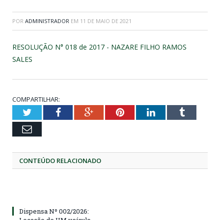
POR
ADMINISTRADOR
EM
11 DE MAIO DE 2021
RESOLUÇÃO N° 018 de 2017 - NAZARE FILHO RAMOS
SALES
COMPARTILHAR:
Twitter
Facebook
Google+
Pinterest
LinkedIn
Tumblr
Email
CONTEÚDO RELACIONADO
Dispensa Nº 002/2026: